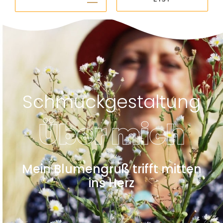
Schmuckgestaltung
Über mich
Mein Blumengruß trifft mitten
ins Herz