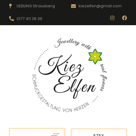
LIEBLING Strausberg
kiezelfen@gmail.com
0177 411 38 38
ETSY