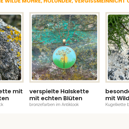
IE WILDE MÖHRE, HOLUNDER, VERGISSMEINNICH
ette mit
verspielte Halskette
besonde
ten
mit echten Blüten
mit Wil
ck
bronzefarben im Antiklook
Kugelkette 