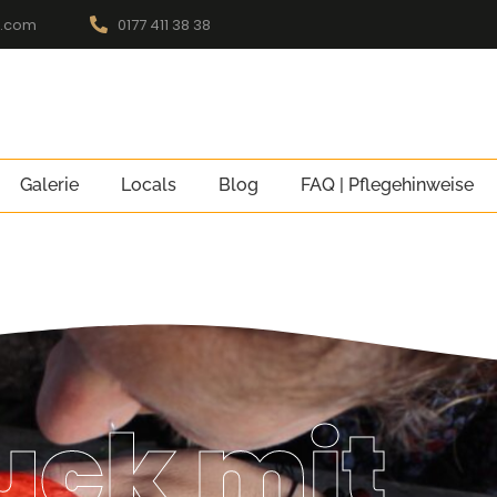
l.com
0177 411 38 38
Galerie
Locals
Blog
FAQ | Pflegehinweise
ck mit