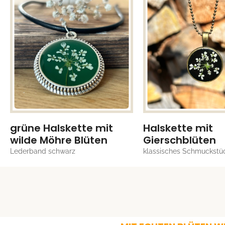
grüne Halskette mit
Halskette mit
wilde Möhre Blüten
Gierschblüten
Lederband schwarz
klassisches Schmuckstü