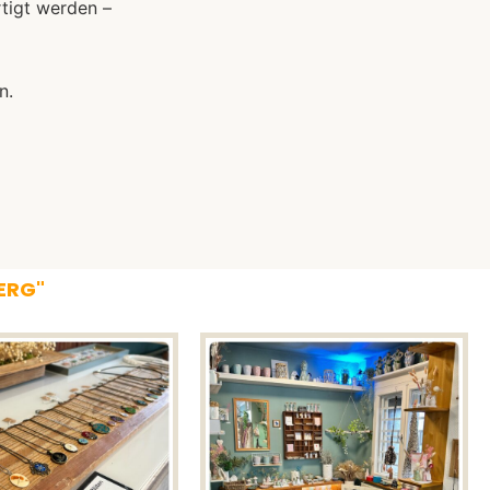
rtigt werden –
n.
BERG"