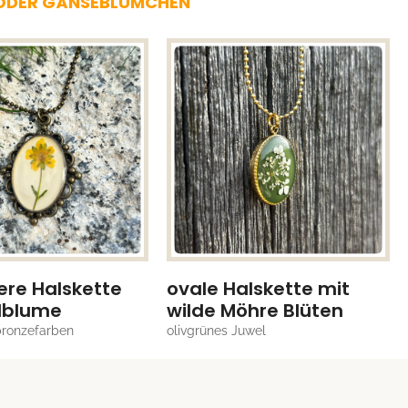
T ODER GÄNSEBLÜMCHEN
re Halskette
ovale Halskette mit
dblume
wilde Möhre Blüten
bronzefarben
olivgrünes Juwel