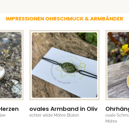
IMPRESSIONEN OHRSCHMUCK & ARMBÄNDER
Herzen
ovales Armband in Oliv
Ohrhän
lee
echter wilde Möhre Blüten
ovale Schmu
Möhre