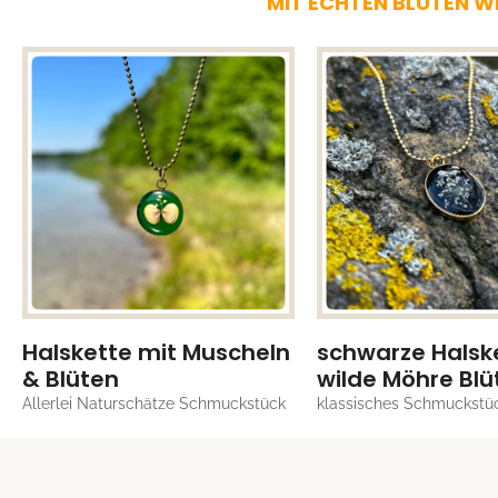
MIT ECHTEN BLÜTEN W
Halskette mit Muscheln
schwarze Halsk
& Blüten
wilde Möhre Blü
Allerlei Naturschätze Schmuckstück
klassisches Schmuckstü