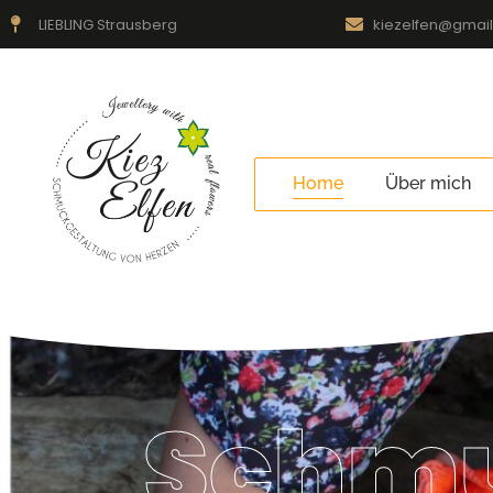
LIEBLING Strausberg
kiezelfen@gmai
Home
Über mich
Schmu