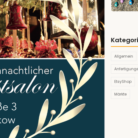
Kategor
Allgemein
Anfertigunge
EtsyShop
Märkte