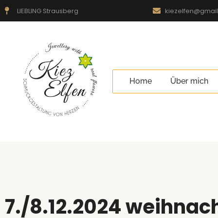
LIEBLING Strausberg
kiezelfen@gmai
Home
Über mich
7./8.12.2024 weihnach