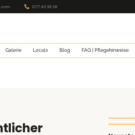
l.com
0177 411 38 38
Galerie
Locals
Blog
FAQ | Pflegehinweise
tlicher