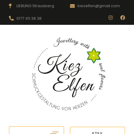
LIEBLING Strausberg
kiezelfen@gmail.com
0177 411 38 38
ETSY